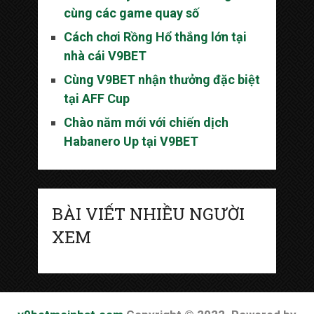
cùng các game quay số
Cách chơi Rồng Hổ thắng lớn tại
nhà cái V9BET
Cùng V9BET nhận thưởng đặc biệt
tại AFF Cup
Chào năm mới với chiến dịch
Habanero Up tại V9BET
BÀI VIẾT NHIỀU NGƯỜI
XEM