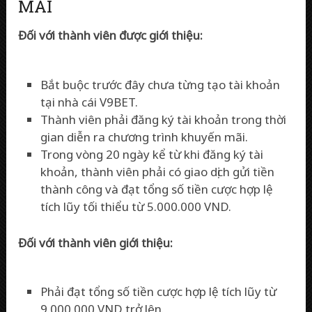
MÃI
Đối với thành viên được giới thiệu:
Bắt buộc trước đây chưa từng tạo tài khoản
tại nhà cái V9BET.
Thành viên phải đăng ký tài khoản trong thời
gian diễn ra chương trình khuyến mãi.
Trong vòng 20 ngày kể từ khi đăng ký tài
khoản, thành viên phải có giao dịch gửi tiền
thành công và đạt tổng số tiền cược hợp lệ
tích lũy tối thiểu từ 5.000.000 VND.
Đối với thành viên giới thiệu:
Phải đạt tổng số tiền cược hợp lệ tích lũy từ
9.000.000 VND trở lên.