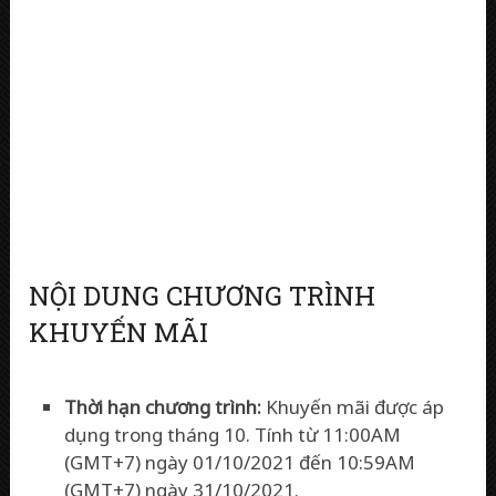
NỘI DUNG CHƯƠNG TRÌNH
KHUYẾN MÃI
Thời hạn chương trình:
Khuyến mãi được áp
dụng trong tháng 10. Tính từ 11:00AM
(GMT+7) ngày 01/10/2021 đến 10:59AM
(GMT+7) ngày 31/10/2021.