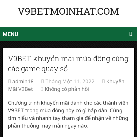
V9BETMOINHAT.COM
MENU
V9BET khuyến mãi mùa đông cùng
các game quay số
admin18
Tháng Một 11, 2022
Khuyến
Mãi V9Bet
Không có phản hồi
Chương trình khuyến mãi dành cho các thành viên
V9BET trong mùa đông này có gì hấp dẫn. Cùng
tìm hiểu và nhanh tay tham gia để nhận về những
phần thưởng may mắn ngay nào.