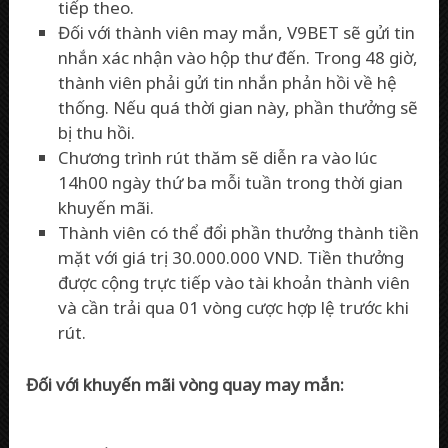
tiếp theo.
Đối với thành viên may mắn, V9BET sẽ gửi tin
nhắn xác nhận vào hộp thư đến. Trong 48 giờ,
thành viên phải gửi tin nhắn phản hồi về hệ
thống. Nếu quá thời gian này, phần thưởng sẽ
bị thu hồi.
Chương trình rút thăm sẽ diễn ra vào lúc
14h00 ngày thứ ba mỗi tuần trong thời gian
khuyến mãi.
Thành viên có thể đổi phần thưởng thành tiền
mặt với giá trị 30.000.000 VND. Tiền thưởng
được cộng trực tiếp vào tài khoản thành viên
và cần trải qua 01 vòng cược hợp lệ trước khi
rút.
Đối với khuyến mãi vòng quay may mắn: