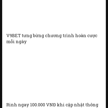
V9BET tưng bừng chương trình hoàn cược
mỗi ngày
Rinh ngay 100.000 VNĐ khi cập nhật thông