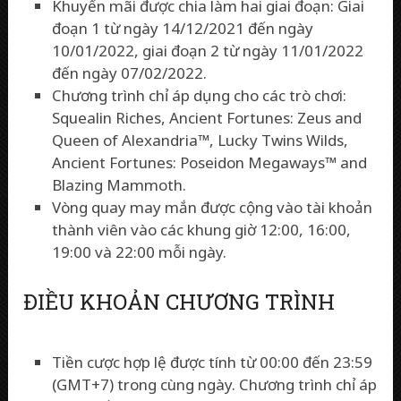
Khuyến mãi được chia làm hai giai đoạn: Giai
đoạn 1 từ ngày 14/12/2021 đến ngày
10/01/2022, giai đoạn 2 từ ngày 11/01/2022
đến ngày 07/02/2022.
Chương trình chỉ áp dụng cho các trò chơi:
Squealin Riches, Ancient Fortunes: Zeus and
Queen of Alexandria™, Lucky Twins Wilds,
Ancient Fortunes: Poseidon Megaways™ and
Blazing Mammoth.
Vòng quay may mắn được cộng vào tài khoản
thành viên vào các khung giờ 12:00, 16:00,
19:00 và 22:00 mỗi ngày.
ĐIỀU KHOẢN CHƯƠNG TRÌNH
Tiền cược hợp lệ được tính từ 00:00 đến 23:59
(GMT+7) trong cùng ngày. Chương trình chỉ áp