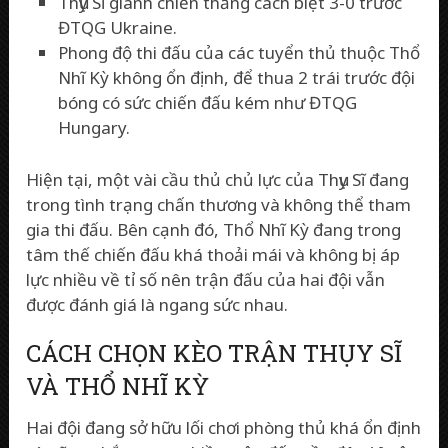
Thụy Sĩ giành chiến thắng cách biệt 3-0 trước
ĐTQG Ukraine.
Phong độ thi đấu của các tuyển thủ thuộc Thổ
Nhĩ Kỳ không ổn định, để thua 2 trái trước đội
bóng có sức chiến đấu kém như ĐTQG
Hungary.
Hiện tại, một vài cầu thủ chủ lực của Thụy Sĩ đang
trong tình trạng chấn thương và không thể tham
gia thi đấu. Bên cạnh đó, Thổ Nhĩ Kỳ đang trong
tâm thế chiến đấu khá thoải mái và không bị áp
lực nhiều về tỉ số nên trận đấu của hai đội vẫn
được đánh giá là ngang sức nhau.
CÁCH CHỌN KÈO TRẬN THỤY SĨ
VÀ THỔ NHĨ KỲ
Hai đội đang sở hữu lối chơi phòng thủ khá ổn định