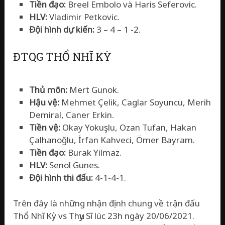
Tiền đạo:
Breel Embolo và Haris Seferovic.
HLV:
Vladimir Petkovic.
Đội hình dự kiến:
3 – 4 – 1 -2.
ĐTQG THỔ NHĨ KỲ
Thủ môn:
Mert Gunok.
Hậu vệ:
Mehmet Çelik, Caglar Soyuncu, Merih
Demiral, Caner Erkin.
Tiền vệ:
Okay Yokuşlu, Ozan Tufan, Hakan
Çalhanoğlu, İrfan Kahveci, Ömer Bayram.
Tiền đạo:
Burak Yilmaz.
HLV:
Senol Gunes.
Đội hình thi đấu:
4-1-4-1.
Trên đây là những nhận định chung về trận đấu
Thổ Nhĩ Kỳ vs Thụy Sĩ lúc 23h ngày 20/06/2021.