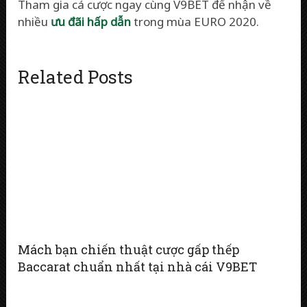
Tham gia cá cược ngay cùng V9BET để nhận về
nhiều
ưu đãi hấp dẫn
trong mùa EURO 2020.
Related Posts
Mách bạn chiến thuật cược gấp thếp
Baccarat chuẩn nhất tại nhà cái V9BET