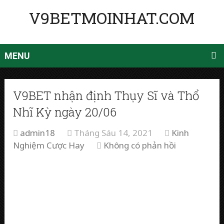
V9BETMOINHAT.COM
MENU
V9BET nhận định Thụy Sĩ và Thổ
Nhĩ Kỳ ngày 20/06
admin18
Tháng Sáu 14, 2021
Kinh
Nghiệm Cược Hay
Không có phản hồi