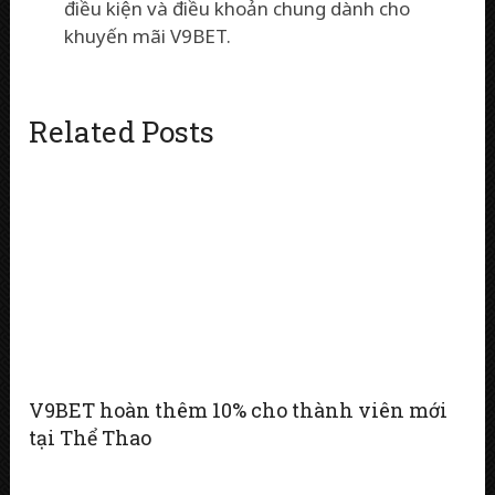
điều kiện và điều khoản chung dành cho
khuyến mãi V9BET.
Related Posts
V9BET hoàn thêm 10% cho thành viên mới
tại Thể Thao