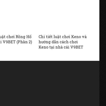
uật chơi Rồng Hổ
Chi tiết luật chơi Keno và
ại V9BET (Phần 2)
hướng dẫn cách chơi
Keno tại nhà cái V9BET