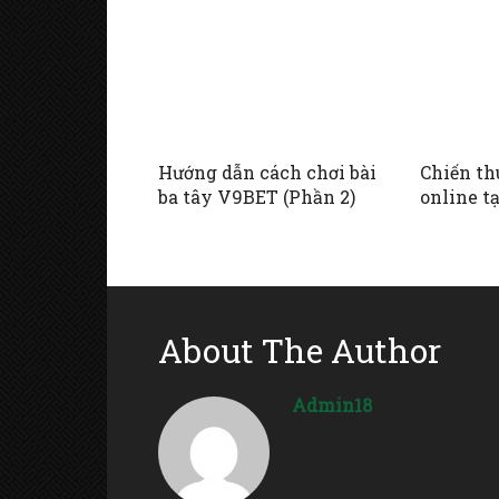
Hướng dẫn cách chơi bài
Chiến th
ba tây V9BET (Phần 2)
online t
About The Author
Admin18