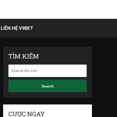
LIÊN HỆ V9BET
TÌM KIẾM
Search
CƯỢC NGAY