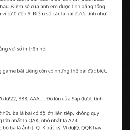
nhau. Điểm số của anh em được tính bằng tổng
 vị từ 0 đến 9. Điểm số các lá bài được tính như
ằng với số in trên nó.
g game bài Liêng còn có những thế bài đặc biệt,
 Ví dụ 222, 333, AAA,… Độ lớn của Sáp được tính
hữu ba lá bài có độ lớn liên tiếp, không quy
ng lớn nhất là QAK, nhỏ nhất là A23.
ộ ba lá ảnh J, Q, K bất kỳ. Ví dụ JJQ, QQK hay