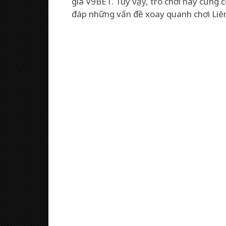
gia V9BET. Tuy vậy, trò chơi này cũng có
đáp những vấn đề xoay quanh chơi Liê