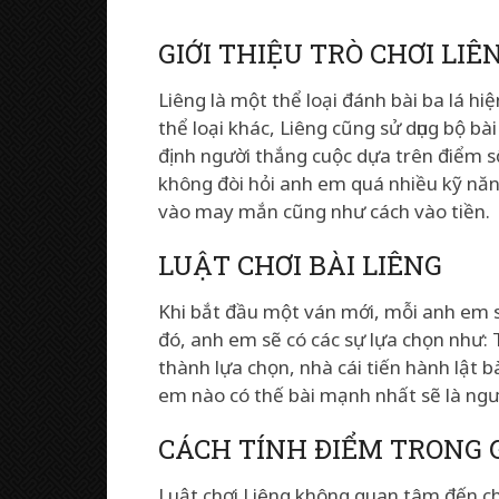
GIỚI THIỆU TRÒ CHƠI LIÊ
Liêng là một thể loại đánh bài ba lá h
thể loại khác, Liêng cũng sử dụng bộ bài
định người thắng cuộc dựa trên điểm s
không đòi hỏi anh em quá nhiều kỹ năng
vào may mắn cũng như cách vào tiền.
LUẬT CHƠI BÀI LIÊNG
Khi bắt đầu một ván mới, mỗi anh em sẽ
đó, anh em sẽ có các sự lựa chọn như: 
thành lựa chọn, nhà cái tiến hành lật 
em nào có thế bài mạnh nhất sẽ là ngư
CÁCH TÍNH ĐIỂM TRONG 
Luật chơi Liêng không quan tâm đến chấ