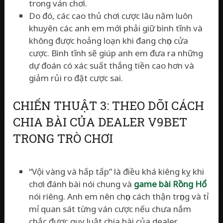
trong ván chơi.
Do đó, các cao thủ chơi cược lâu năm luôn
khuyên các anh em mới phải giữ bình tĩnh và
không được hoảng loạn khi đang chọn cửa
cược. Bình tĩnh sẽ giúp anh em đưa ra những
dự đoán có xác suất thắng tiền cao hơn và
giảm rủi ro đặt cược sai.
CHIẾN THUẬT 3: THEO DÕI CÁCH
CHIA BÀI CỦA DEALER V9BET
TRONG TRÒ CHƠI
“Vội vàng và hấp tấp” là điều khá kiêng kỵ khi
chơi đánh bài nói chung và
game bài Rồng Hổ
nói riêng. Anh em nên chọn cách thận trọng và tỉ
mỉ quan sát từng ván cược nếu chưa nắm
chắc được quy luật chia bài của dealer.