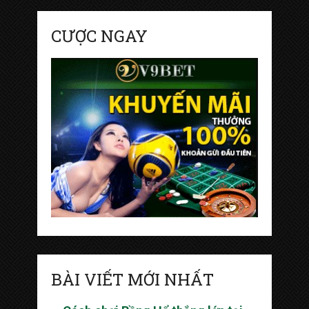
CƯỢC NGAY
BÀI VIẾT MỚI NHẤT