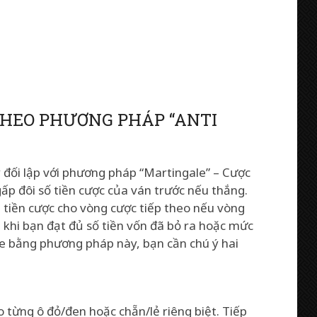
THEO PHƯƠNG PHÁP “ANTI
đối lập với phương pháp “Martingale” – Cược
gấp đôi số tiền cược của ván trước nếu thắng.
tiền cược cho vòng cược tiếp theo nếu vòng
n khi bạn đạt đủ số tiền vốn đã bỏ ra hoặc mức
e bằng phương pháp này, bạn cần chú ý hai
o từng ô đỏ/đen hoặc chẵn/lẻ riêng biệt. Tiếp