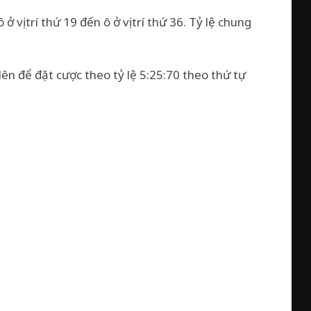
 vị trí thứ 19 đến ô ở vị trí thứ 36. Tỷ lệ chung
ên để đặt cược theo tỷ lệ 5:25:70 theo thứ tự