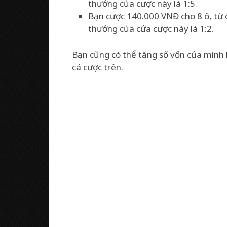
thưởng của cược này là 1:5.
Bạn cược 140.000 VNĐ cho 8 ô, từ ô ở
thưởng của cửa cược này là 1:2.
Bạn cũng có thể tăng số vốn của mình l
cá cược trên.