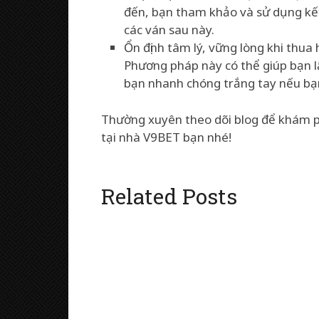
đến, bạn tham khảo và sử dụng kết
các ván sau này.
Ổn định tâm lý, vững lòng khi thu
Phương pháp này có thể giúp bạn lấ
bạn nhanh chóng trắng tay nếu bạ
Thường xuyên theo dõi blog để khám 
tại nhà V9BET bạn nhé!
Related Posts