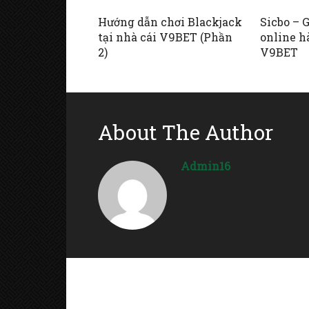
Hướng dẫn chơi Blackjack
Sicbo – 
tại nhà cái V9BET (Phần
online h
2)
V9BET
About The Author
Admin16