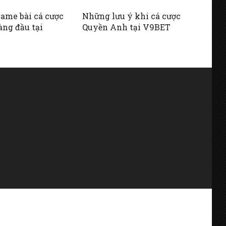
Game bài cá cược
Những lưu ý khi cá cược
àng đầu tại
Quyền Anh tại V9BET